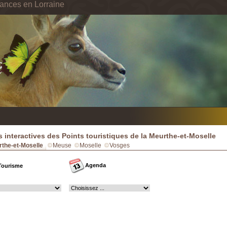
ances en Lorraine
s interactives des Points touristiques de la Meurthe-et-Moselle
the-et-Moselle
Meuse
Moselle
Vosges
Agenda
Tourisme