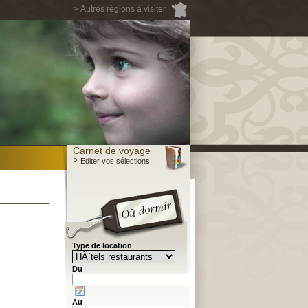
> Autres régions à visiter
Carnet de voyage
Editer vos sélections
Type de location
Du
Au