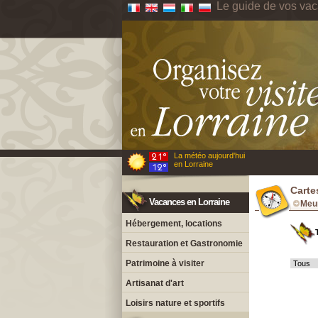
Le guide de vos vac
La météo aujourd'hui
en Lorraine
Carte
Vacances en Lorraine
Meur
Hébergement, locations
Restauration et Gastronomie
Patrimoine à visiter
Artisanat d'art
Loisirs nature et sportifs