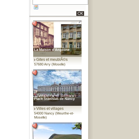
La Maison d'Angéline
Gites et meublÃ©s
57680 Arry (Moselle)
Place Stanislas de Nancy
Villes et villages
54000 Nancy (Meurthe-et-
Moselle)